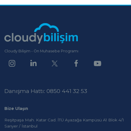
Cloudy Bilişim - Ön Muhasebe Programı
Danışma Hattı: 0850 441 32 53
Bize Ulaşın
Reşitpaşa Mah. Katar Cad. İTÜ Ayazağa Kampüsü A1 Blok 4/1
Sarıyer / İstanbul