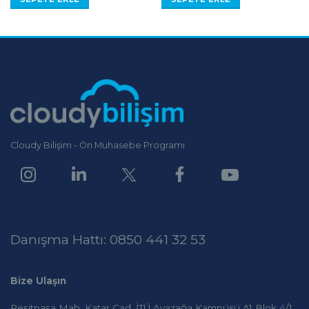
Cloudy Bilişim - Ön Muhasebe Programı
Danışma Hattı: 0850 441 32 53
Bize Ulaşın
Reşitpaşa Mah. Katar Cad. İTÜ Ayazağa Kampüsü A1 Blok 4/1