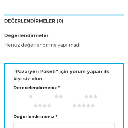
DEĞERLENDIRMELER (0)
Değerlendirmeler
Henüz değerlendirme yapılmadı.
“Pazaryeri Paketi” için yorum yapan ilk
kişi siz olun
Derecelendirmeniz
*
1/5 yıldız
2/5 yıldız
3/5 yıldız
4/5 yıldız
5/5 yıldız
Değerlendirmeniz
*