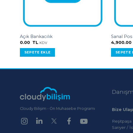
Açık Bankacılık
Sanal Pos
0.00
TL
4,900.00
KDV
SEPETE EKLE
SEPETE 
Danışma
Cloudy Bilişim - Ön Muhasebe Programı
Bize Ulaş
Reşitpaşa
Sarıyer / İ