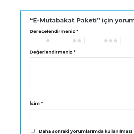
“E-Mutabakat Paketi” için yorum 
Derecelendirmeniz
*
1/5 yıldız
2/5 yıldız
3/5 yıldız
4/5 yıl
Değerlendirmeniz
*
İsim
*
Daha sonraki yorumlarımda kullanılması i