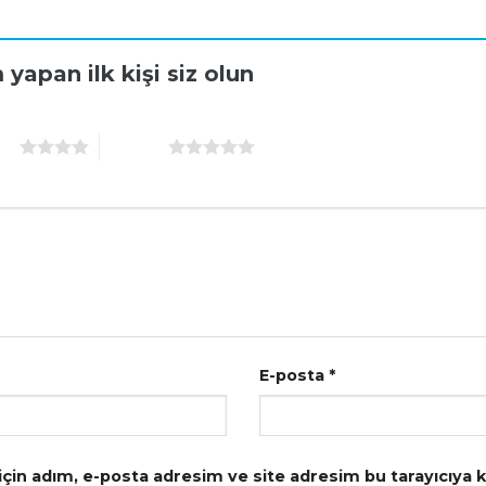
yapan ilk kişi siz olun
dız
5/5 yıldız
E-posta
*
çin adım, e-posta adresim ve site adresim bu tarayıcıya k