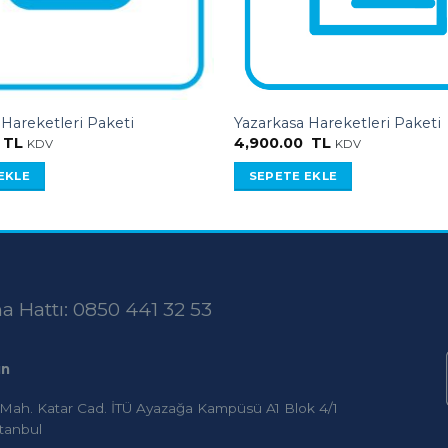
 Hareketleri Paketi
Yazarkasa Hareketleri Paketi
TL
4,900.00
TL
KDV
KDV
EKLE
SEPETE EKLE
 Hattı: 0850 441 32 53
ın
 Mah. Katar Cad. İTÜ Ayazağa Kampüsü A1 Blok 4/1
stanbul