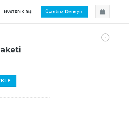
Ücretsiz Deneyin
MÜŞTERI GIRIŞI
R
aketi
EKLE