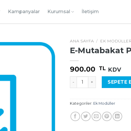
r
Kampanyalar
Kurumsal
İletişim
ANA SAYFA
/
EK MODÜLLE
E-Mutabakat P
900.00
TL
KDV
E-Mutabakat Paketi adet
SEPETE 
Kategoriler:
Ek Modüller